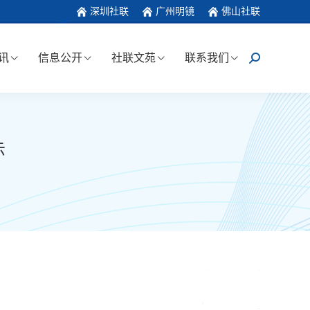
深圳社联
广州明镜
佛山社联
讯
信息公开
社联文苑
联系我们
搜
索：
示